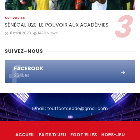
ACTUALITÉ
SÉNÉGAL U20: LE POUVOIR AUX ACADÉMIES
11 mai 2023
1476 views
SUIVEZ-NOUS
FACEBOOK
25 likes
Email : toutfootceddo@gmail.com
ACCUEIL
FAITS’D’JEU
FOOT’ELLES
HORS-JEU