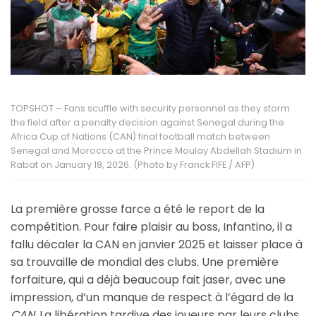
TOPSHOT – Fans scuffle with security personnel as they storm
the field after a penalty decision against Senegal during the
Africa Cup of Nations (CAN) final football match between
Senegal and Morocco at the Prince Moulay Abdellah Stadium in
Rabat on January 18, 2026. (Photo by Franck FIFE / AFP)
La première grosse farce a été le report de la
compétition. Pour faire plaisir au boss, Infantino, il a
fallu décaler la CAN en janvier 2025 et laisser place à
sa trouvaille de mondial des clubs. Une première
forfaiture, qui a déjà beaucoup fait jaser, avec une
impression, d’un manque de respect à l’égard de la
CAN.
La libération tardive des joueurs par leurs clubs,