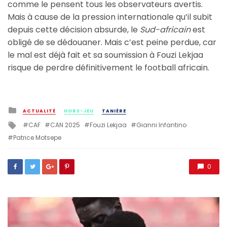
comme le pensent tous les observateurs avertis.
Mais à cause de la pression internationale qu’il subit
depuis cette décision absurde, le
Sud-africain
est
obligé de se dédouaner. Mais c’est peine perdue, car
le mal est déjà fait et sa soumission à Fouzi Lekjaa
risque de perdre définitivement le football africain.
Posted
ACTUALITÉ
HORS-JEU
TANIÈRE
in
Tagged
CAF
CAN 2025
Fouzi Lekjaa
Gianni Infantino
with
Patrice Motsepe
0