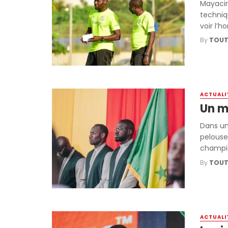
Mayacin
techniq
voir l’h
By
TOUT
ACTUALI
Un m
Dans un
pelouse
champio
By
TOUT
ACTUALI