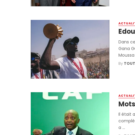
ACTUALI
Edou
Dans cet
Gana Gu
Moussa .
By
TOUT
ACTUALI
Motse
Il était
complèt
a ...