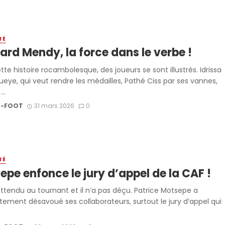
TÉ
ard Mendy, la force dans le verbe !
te histoire rocambolesque, des joueurs se sont illustrés. Idrissa
eye, qui veut rendre les médailles, Pathé Ciss par ses vannes,
..
-FOOT
31 mars 2026
0
TÉ
pe enfonce le jury d’appel de la CAF !
 attendu au tournant et il n’a pas déçu. Patrice Motsepe a
ement désavoué ses collaborateurs, surtout le jury d’appel qui