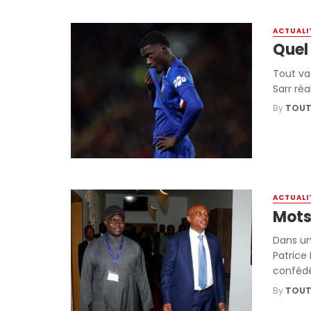
ACTUALI
Quel
Tout va
Sarr réa
By
TOUT
ACTUALI
Motse
Dans un
Patrice 
confédér
By
TOUT