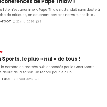
incohérences de Pape Thiaw !
e liste n’est unanime », Pape Thiaw s’attendait sans doute à
lse de critiques, en couchant certains noms sur sa liste ...
-FOOT
22 mai 2026
3
TÉ
Sports, le plus « nul » de tous !
st le nombre de matchs nuls concédés par le Casa Sports
e début de la saison. Un record pour le club ...
-FOOT
11 mai 2026
1