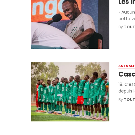
Les 
« Aucun
cette va
By
TOUT
ACTUALI
Casa 
18. C’e
depuis l
By
TOUT