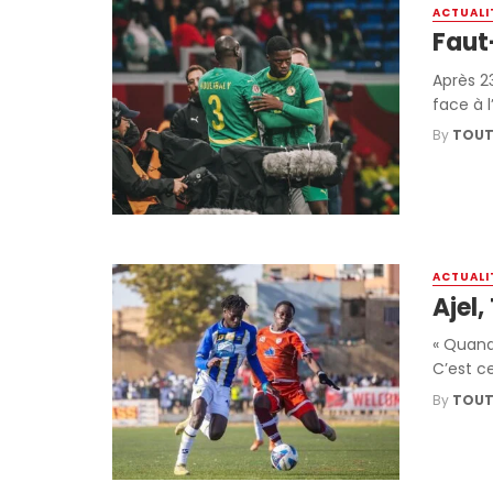
ACTUALI
Faut-
Après 2
face à l
By
TOUT
ACTUALI
Ajel,
« Quand 
C’est ce
By
TOUT