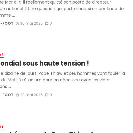
e Mar a-t-il réellement quitté son poste de directeur
ue national ? Une question qui porte sens, si on continue de
omme ...
-FOOT
30 mai 2026
0
TÉ
ondial sous haute tension !
e dizaine de jours, Pape Thiaw et ses hommes vont fouler la
 du MetLife Stadium pour en découvre avec les vice-
ns ...
-FOOT
29 mai 2026
0
TÉ