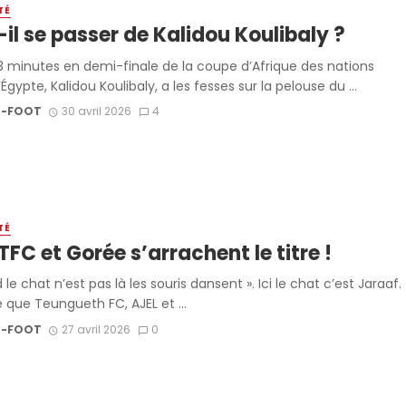
TÉ
il se passer de Kalidou Koulibaly ?
3 minutes en demi-finale de la coupe d’Afrique des nations
’Égypte, Kalidou Koulibaly, a les fesses sur la pelouse du ...
-FOOT
30 avril 2026
4
TÉ
 TFC et Gorée s’arrachent le titre !
le chat n’est pas là les souris dansent ». Ici le chat c’est Jaraaf.
 que Teungueth FC, AJEL et ...
-FOOT
27 avril 2026
0