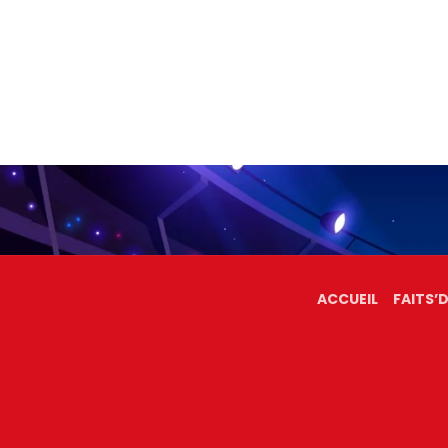
ACCUEIL
FAITS’D