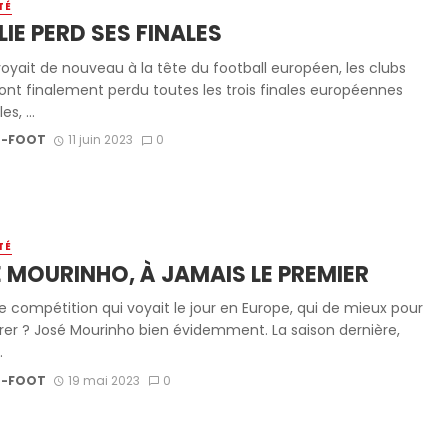
TÉ
ALIE PERD SES FINALES
voyait de nouveau à la tête du football européen, les clubs
s ont finalement perdu toutes les trois finales européennes
s, ...
-FOOT
11 juin 2023
0
TÉ
 MOURINHO, À JAMAIS LE PREMIER
e compétition qui voyait le jour en Europe, qui de mieux pour
urer ? José Mourinho bien évidemment. La saison dernière,
.
-FOOT
19 mai 2023
0