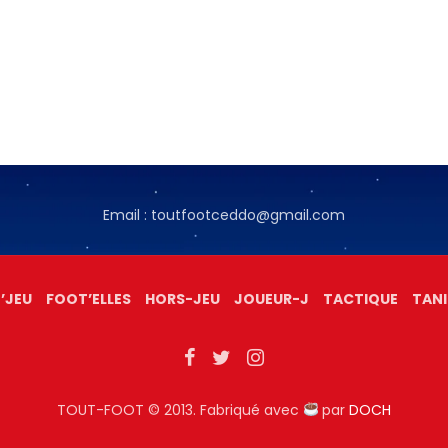
Email : toutfootceddo@gmail.com
’JEU
FOOT’ELLES
HORS-JEU
JOUEUR-J
TACTIQUE
TANI
TOUT-FOOT © 2013. Fabriqué avec
par
DOCH