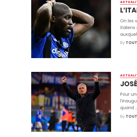
ACTUALI
L’IT
On les 
italien
auxquelle
By
TOUT
ACTUALI
JOSÉ
Pour un
l’inaug
quand ..
By
TOUT