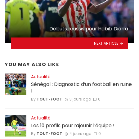
Débuts réussis pour Habib Diarra
NEXT ARTICLE
YOU MAY ALSO LIKE
Actualité
Sénégal : Diagnostic d’un football en ruine
!
By
TOUT-FOOT
3 jours ago
0
Actualité
Les 10 profils pour rajeunir l’équipe !
By
TOUT-FOOT
4 jours ago
0