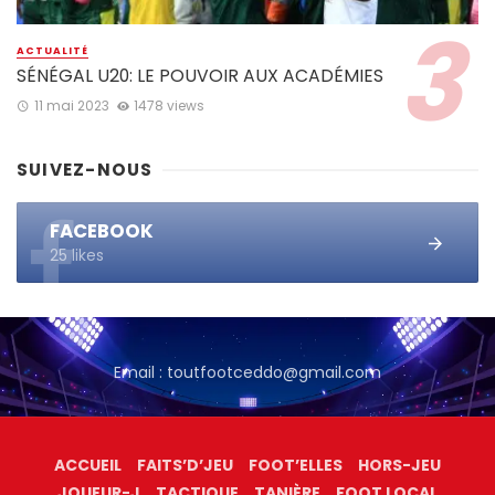
ACTUALITÉ
SÉNÉGAL U20: LE POUVOIR AUX ACADÉMIES
11 mai 2023
1478 views
SUIVEZ-NOUS
FACEBOOK
25 likes
Email : toutfootceddo@gmail.com
ACCUEIL
FAITS’D’JEU
FOOT’ELLES
HORS-JEU
JOUEUR-J
TACTIQUE
TANIÈRE
FOOT LOCAL