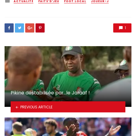
ACTUALITÉ
FAITS'D'JEU
FOOT LOCAL
JOUEUR-J
in
1
Pikine déstabilisée par…le Jaraaf !
PREVIOUS ARTICLE