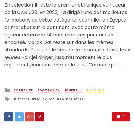
En sélection, il reste le premier et l’unique vainqueur
de la CAN U20. En 2023, il a dirigé l’une des meilleures
formations de cette catégorie, pour aller en Égypte
et marcher sur le continent, avec cette même
rigueur défensive. 14 buts marqués pour aucun
encaissé. Malick Daf reste sur dans les mêmes
standards. Pendant le tiers de la saison, il a laissé les
«
jeunes »
d’Ajel diriger, jusqu’au moment le plus
important pour leur choper le titre. Comme quoi…
Posted
ACTUALITÉ
FOOT LOCAL
JOUEUR-J
TACTIQUE
in
Tagged
Jaraaf
Malick Daf
Teungueth FC
with
0