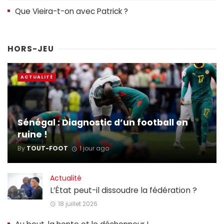
Que Vieira-t-on avec Patrick ?
HORS-JEU
ACTUALITÉ
Sénégal : Diagnostic d’un football en
ruine !
By
TOUT-FOOT
1 jour ago
Actualité
L’État peut-il dissoudre la fédération ?
18 juillet 2026