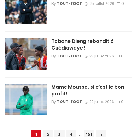
By
TOUT-FOOT
25 juillet 2026
0
Tabane Dieng rebondit à
Guédiawaye !
By
TOUT-FOOT
23 juillet 2026
0
Mame Moussa, si c’est le bon
profil !
By
TOUT-FOOT
22 juillet 2026
0
Posts
1
2
3
4
…
194