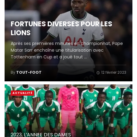
FORTUNES DIVERSES POUR LES
LIONS
Après ses premières minutes en championnat, Pape
Matar Sarr enchaîne une titularisation avec
Tottenham en Cup et a joué tout ...
By
TOUT-FOOT
12 février 2023
ACTUALITÉ
2023, L’ANNEE DES DAMES