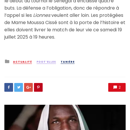
le début du tournoi le Sénégal a encaissé quatre
buts. La défense a l’obligation, donc de répondre à
l’appel si les
Lionnes
veulent aller loin. Les protégées
de Mame Moussa Cissé sont à la porte de l’histoire et
elles doivent livrer le match de leur vie ce samedi 19
juillet 2025 à 19 heures.
Posted
ACTUALITÉ
FOOT’ELLES
TANIÈRE
in
2