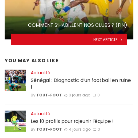
COMMENT S’HABILLENT NOS CLUBS ? (FIN)
NEXT ARTICLE
YOU MAY ALSO LIKE
Actualité
Sénégal : Diagnostic d’un football en ruine
!
By
TOUT-FOOT
3 jours ago
0
Actualité
Les 10 profils pour rajeunir l’équipe !
By
TOUT-FOOT
4 jours ago
0