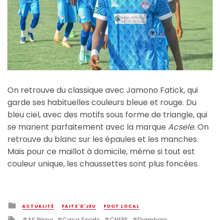
On retrouve du classique avec Jamono Fatick, qui
garde ses habituelles couleurs bleue et rouge. Du
bleu ciel, avec des motifs sous forme de triangle, qui
se marient parfaitement avec la marque
Acsele.
On
retrouve du blanc sur les épaules et les manches.
Mais pour ce maillot à domicile, même si tout est
couleur unique, les chaussettes sont plus foncées.
Posted
ACTUALITÉ
FAITS'D'JEU
FOOT LOCAL
in
Tagged
AS Pikine
Casa Sports
CNEPS
Diambars