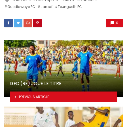
with
Guediawaye FC
Jaraaf
Teungueth FC
0
GFC (RE) JOUE LE TITRE
PREVIOUS ARTICLE