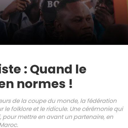
iste : Quand le
 en normes !
oueurs de la coupe du monde, la fédération
le folklore et le ridicule. Une cérémonie qui
f, pour mettre en avant un partenaire, en
 Maroc.