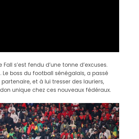
 Fall s’est fendu d’une tonne d’excuses.
t. Le boss du football sénégalais, a passé
rtenaire, et à lui tresser des lauriers,
n don unique chez ces nouveaux fédéraux.