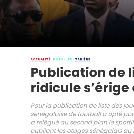
ACTUALITÉ
HORS-JEU
TANIÈRE
Publication de l
ridicule s’érige
Pour la publication de liste des j
sénégalaise de football a opté pour 
a relégué au second plan le sporti
oubliant les otages sénégalais au