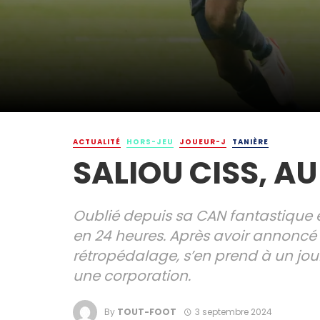
ACTUALITÉ
HORS-JEU
JOUEUR-J
TANIÈRE
SALIOU CISS, AU
Oublié depuis sa CAN fantastique en 
en 24 heures. Après avoir annoncé la
rétropédalage, s’en prend à un jour
une corporation.
By
TOUT-FOOT
3 septembre 2024