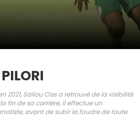
 PILORI
2021, Saliou Ciss a retrouvé de la visibilité
 fin de sa carrière, il effectue un
naliste, avant de subir la foudre de toute