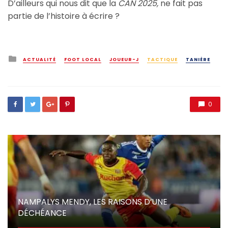
D’ailleurs qui nous dit que la
CAN 2025,
ne fait pas
partie de l’histoire à écrire ?
Posted
ACTUALITÉ
FOOT LOCAL
JOUEUR-J
TACTIQUE
TANIÈRE
in
0
NAMPALYS MENDY, LES RAISONS D’UNE
DÉCHÉANCE