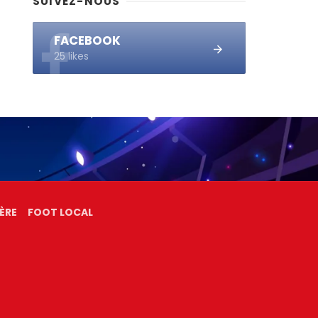
SUIVEZ-NOUS
FACEBOOK
25 likes
ÈRE
FOOT LOCAL