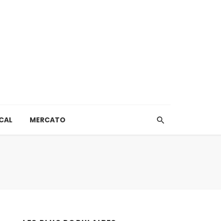
CAL
MERCATO