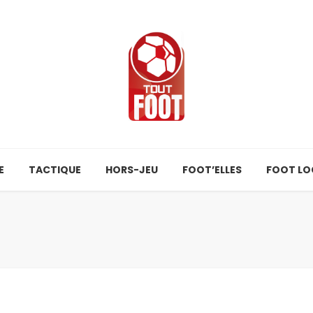
E
TACTIQUE
HORS-JEU
FOOT’ELLES
FOOT LO