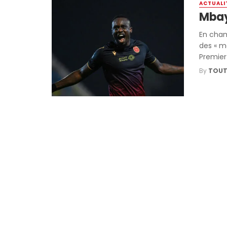
ACTUALI
Mbay
En cham
des « m
Premier .
By
TOUT