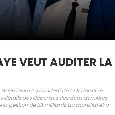
YE VEUT AUDITER LA
Gaye invite le président de la fédération
les détails des dépenses des deux dernières
la gestion de 23 milliards au mondial et à