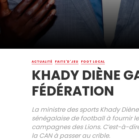
ACTUALITÉ
FAITS'D'JEU
FOOT LOCAL
KHADY DIÈNE GA
FÉDÉRATION
La ministre des sports Khady Diène 
sénégalaise de football à fournir 
campagnes des Lions. C’est-à-dire 
la CAN à passer au crible.