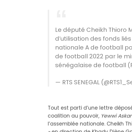
Le député Cheikh Thioro M
d’utilisation des fonds l
nationale A de football 
de football 2022 par le mi
sénégalaise de football (
— RTS SENEGAL (@RTS1_S
Tout est parti d’une lettre dépos
coalition au pouvoir,
Yewwi Askan
l’assemblée nationale. Cheikh T
»
en direction de Khady Diène Ga