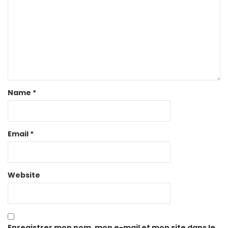
Name
*
Email
*
Website
Enregistrer mon nom, mon e-mail et mon site dans le