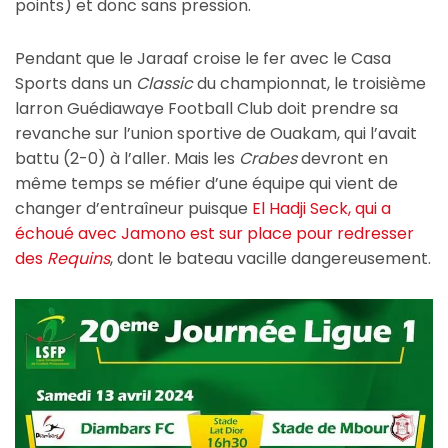
points) et donc sans pression.
Pendant que le Jaraaf croise le fer avec le Casa
Sports dans un
Classic
du championnat, le troisième
larron Guédiawaye Football Club doit prendre sa
revanche sur l’union sportive de Ouakam, qui l’avait
battu (2-0) à l’aller. Mais les
Crabes
devront en
même temps se méfier d’une équipe qui vient de
changer d’entraîneur puisque
El Hadji Seck, qui a
échoué avec Jamono est sur place pour redresser
des
Requins
, dont le bateau vacille dangereusement.