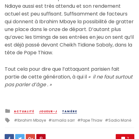
Ndiaye aussi est très attendu et son rendement
actuel est peu suffisant. Suffisamment de facteurs
qui donnent à Ibrahim Mbaye la possibilité de gratter
une place dans le onze de départ. D’autant plus
qu’avec les timings de ses entrées en jeu on sent qu’il
est déjà passé devant Cheikh Tidiane Sabaly, dans la
tête de Pape Thiaw.
Tout cela pour dire que l’attaquant parisien fait
partie de cette génération, à qui il
« il ne faut surtout
pas parler d’âge . »
Posted
ACTUALITÉ
JOUEUR-J
TANIÈRE
in
Tagged
Ibrahim Mbaye
ismaila sarr
Pape Thiaw
Sadio Mané
with
7