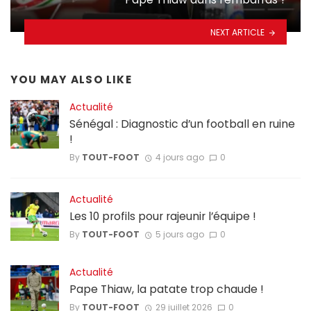
NEXT ARTICLE
YOU MAY ALSO LIKE
Actualité
Sénégal : Diagnostic d’un football en ruine
!
By
TOUT-FOOT
4 jours ago
0
Actualité
Les 10 profils pour rajeunir l’équipe !
By
TOUT-FOOT
5 jours ago
0
Actualité
Pape Thiaw, la patate trop chaude !
By
TOUT-FOOT
29 juillet 2026
0