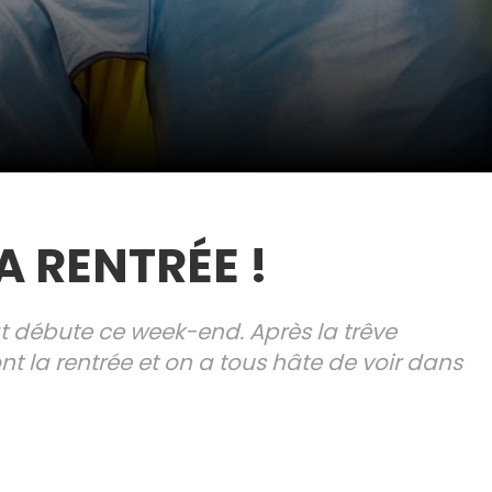
A RENTRÉE !
 débute ce week-end. Après la trêve
ont la rentrée et on a tous hâte de voir dans