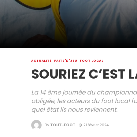
ACTUALITÉ
FAITS'D'JEU
FOOT LOCAL
SOURIEZ C’EST L
La 14 ème journée du championnat
obligée, les acteurs du foot local f
quel état ils nous reviennent.
By
TOUT-FOOT
21 février 2024