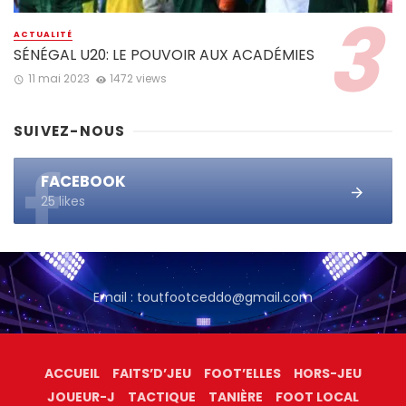
ACTUALITÉ
SÉNÉGAL U20: LE POUVOIR AUX ACADÉMIES
11 mai 2023
1472 views
SUIVEZ-NOUS
FACEBOOK
25 likes
Email : toutfootceddo@gmail.com
ACCUEIL
FAITS’D’JEU
FOOT’ELLES
HORS-JEU
JOUEUR-J
TACTIQUE
TANIÈRE
FOOT LOCAL