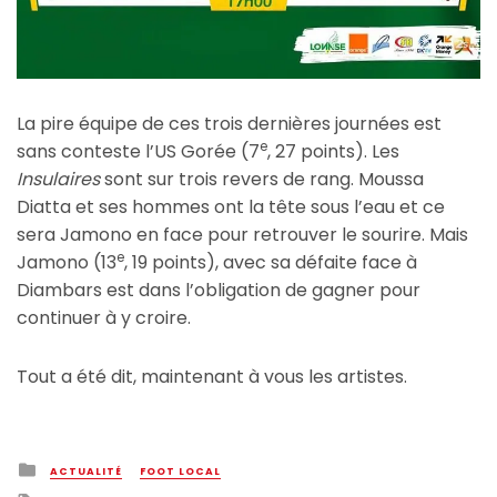
La pire équipe de ces trois dernières journées est
e
sans conteste l’US Gorée (7
, 27 points). Les
Insulaires
sont sur trois revers de rang. Moussa
Diatta et ses hommes ont la tête sous l’eau et ce
sera Jamono en face pour retrouver le sourire. Mais
e
Jamono (13
, 19 points), avec sa défaite face à
Diambars est dans l’obligation de gagner pour
continuer à y croire.
Tout a été dit, maintenant à vous les artistes.
Posted
ACTUALITÉ
FOOT LOCAL
in