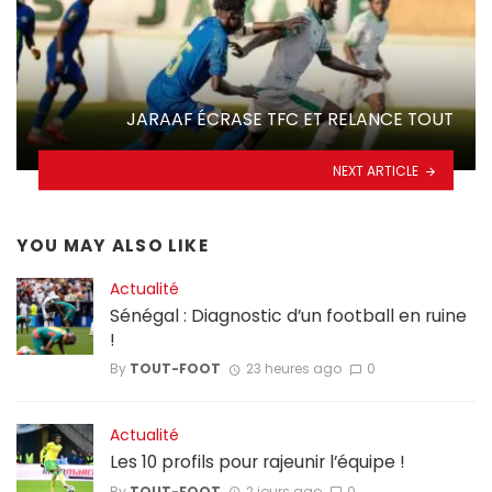
JARAAF ÉCRASE TFC ET RELANCE TOUT
NEXT ARTICLE
YOU MAY ALSO LIKE
Actualité
Sénégal : Diagnostic d’un football en ruine
!
By
TOUT-FOOT
23 heures ago
0
Actualité
Les 10 profils pour rajeunir l’équipe !
By
TOUT-FOOT
2 jours ago
0