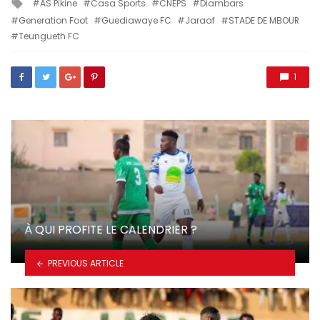
Tagged
AS Pikine
Casa Sports
CNEPS
Diambars
with
Generation Foot
Guediawaye FC
Jaraaf
STADE DE MBOUR
Teungueth FC
1
À QUI PROFITE LE CALENDRIER ?
PREVIOUS ARTICLE