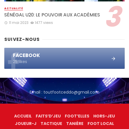
ACTUALITÉ
SÉNÉGAL U20: LE POUVOIR AUX ACADÉMIES
11 mai 2023
1477 views
SUIVEZ-NOUS
FACEBOOK
25 likes
Email : toutfootceddo@gmail.com
ACCUEIL
FAITS’D’JEU
FOOT’ELLES
HORS-JEU
JOUEUR-J
TACTIQUE
TANIÈRE
FOOT LOCAL