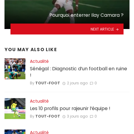
Pourquoi enterrer Ilay Camara ?
NEXT ARTICLE
YOU MAY ALSO LIKE
Actualité
Sénégal : Diagnostic d’un football en ruine
!
By
TOUT-FOOT
2 jours ago
0
Actualité
Les 10 profils pour rajeunir l’équipe !
By
TOUT-FOOT
3 jours ago
0
Actualité