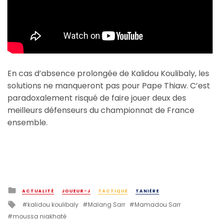
En cas d’absence prolongée de Kalidou Koulibaly, les
solutions ne manqueront pas pour Pape Thiaw. C’est
paradoxalement risqué de faire jouer deux des
meilleurs défenseurs du championnat de France
ensemble.
Posted
ACTUALITÉ
JOUEUR-J
TACTIQUE
TANIÈRE
in
Tagged
kalidou koulibaly
Malang Sarr
Mamadou Sarr
with
moussa niakhaté