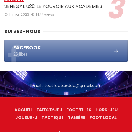
SÉNÉGAL U20: LE POUVOIR AUX ACADÉMIES
11 mai 2023
1477 views
SUIVEZ-NOUS
FACEBOOK
25 likes
Email : toutfootceddo@gmail.com
ACCUEIL
FAITS’D’JEU
FOOT’ELLES
HORS-JEU
JOUEUR-J
TACTIQUE
TANIÈRE
FOOT LOCAL