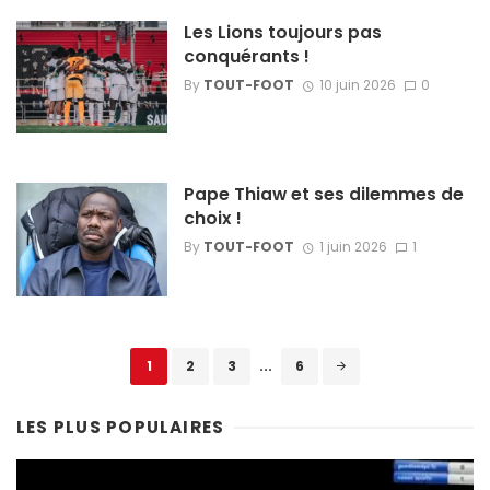
Les Lions toujours pas
conquérants !
By
TOUT-FOOT
10 juin 2026
0
Pape Thiaw et ses dilemmes de
choix !
By
TOUT-FOOT
1 juin 2026
1
Posts
1
2
3
...
6
navigation
LES PLUS POPULAIRES