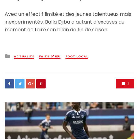
Avec un effectif limité et des jeunes talentueux mais
inexpérimentés, Balla Djiba a autant d’excuses au
moment de faire son bilan de fin de saison.
Posted
ACTUALITÉ
FAITS'D'JEU
FOOT LOCAL
in
1