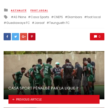
Posted
ACTUALITÉ
FOOT LOCAL
in
Tagged
AS Pikine
Casa Sports
CNEPS
Diambars
foot local
with
Guediawaye FC
Jaraaf
Teungueth FC
0
CASA SPORT PÉNALISÉ PAR LA LIGUE ?
PREVIOUS ARTICLE