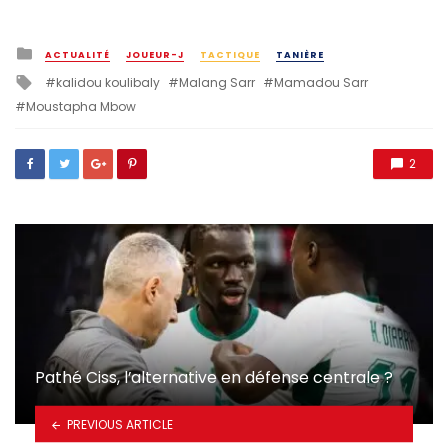
Posted
ACTUALITÉ
JOUEUR-J
TACTIQUE
TANIÈRE
in
Tagged
kalidou koulibaly
Malang Sarr
Mamadou Sarr
with
Moustapha Mbow
2
Pathé Ciss, l’alternative en défense centrale ?
PREVIOUS ARTICLE