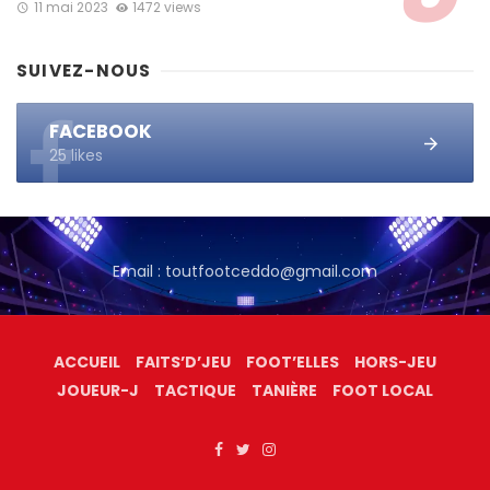
11 mai 2023
1472 views
SUIVEZ-NOUS
FACEBOOK
25 likes
Email : toutfootceddo@gmail.com
ACCUEIL
FAITS’D’JEU
FOOT’ELLES
HORS-JEU
JOUEUR-J
TACTIQUE
TANIÈRE
FOOT LOCAL