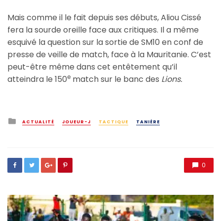
Mais comme il le fait depuis ses débuts, Aliou Cissé
fera la sourde oreille face aux critiques. Il a même
esquivé la question sur la sortie de SM10 en conf de
presse de veille de match, face à la Mauritanie. C’est
peut-être même dans cet entêtement qu’il
e
atteindra le 150
match sur le banc des
Lions.
Posted
ACTUALITÉ
JOUEUR-J
TACTIQUE
TANIÈRE
in
0