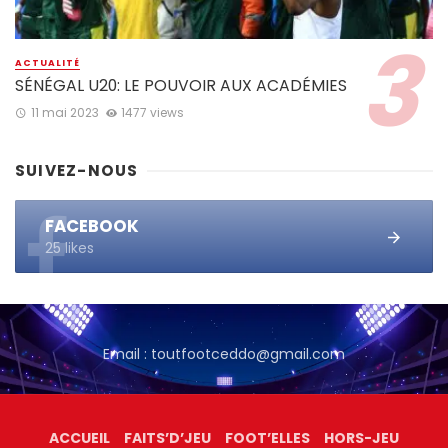
ACTUALITÉ
SÉNÉGAL U20: LE POUVOIR AUX ACADÉMIES
11 mai 2023
1477 views
SUIVEZ-NOUS
FACEBOOK
25 likes
Email : toutfootceddo@gmail.com
ACCUEIL
FAITS’D’JEU
FOOT’ELLES
HORS-JEU