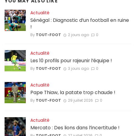
YOU MAY ALSO LIKE
Actualité
Sénégal : Diagnostic d’un football en ruine
!
By
TOUT-FOOT
2 jours ago
0
Actualité
Les 10 profils pour rajeunir l’équipe !
By
TOUT-FOOT
3 jours ago
0
Actualité
Pape Thiaw, la patate trop chaude !
By
TOUT-FOOT
29 juillet 2026
0
Actualité
Mercato : Des lions dans l’incertitude !
By
TOUT-FOOT
27 juillet 2026
0