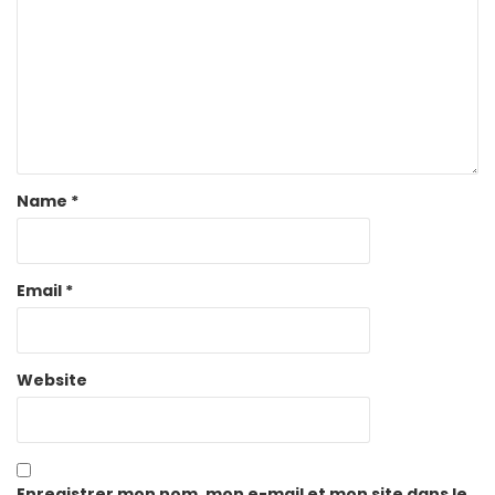
Name
*
Email
*
Website
Enregistrer mon nom, mon e-mail et mon site dans le