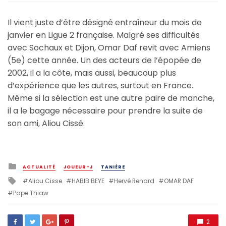
Il vient juste d’être désigné entraîneur du mois de
janvier en Ligue 2 française. Malgré ses difficultés
avec Sochaux et Dijon, Omar Daf revit avec Amiens
(5e) cette année. Un des acteurs de l’épopée de
2002, il a la côte, mais aussi, beaucoup plus
d’expérience que les autres, surtout en France.
Même si la sélection est une autre paire de manche,
il a le bagage nécessaire pour prendre la suite de
son ami, Aliou Cissé.
Posted
ACTUALITÉ
JOUEUR-J
TANIÈRE
in
Tagged
Aliou Cisse
HABIB BEYE
Hervé Renard
OMAR DAF
with
Pape Thiaw
2