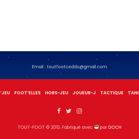
Email : toutfootceddo@gmail.com
’JEU
FOOT’ELLES
HORS-JEU
JOUEUR-J
TACTIQUE
TANI
TOUT-FOOT © 2013. Fabriqué avec
par
DOCH