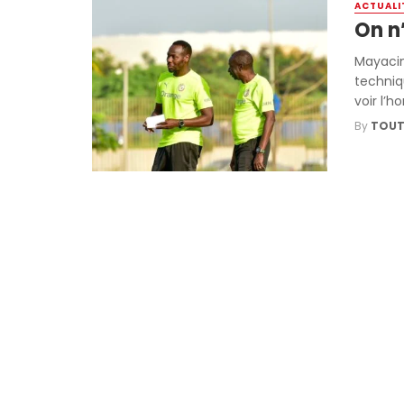
ACTUALI
On n
Mayacin
techniq
voir l’h
By
TOUT