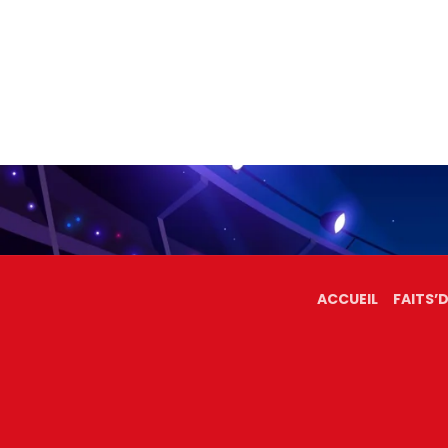
ACCUEIL
FAITS’D