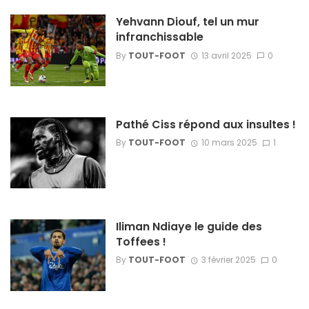
Yehvann Diouf, tel un mur
infranchissable
By
TOUT-FOOT
13 avril 2025
0
Pathé Ciss répond aux insultes !
By
TOUT-FOOT
10 mars 2025
1
Iliman Ndiaye le guide des
Toffees !
By
TOUT-FOOT
3 février 2025
0