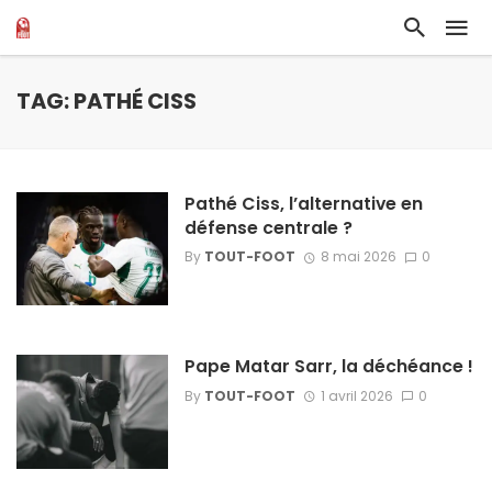
TAG: PATHÉ CISS
Pathé Ciss, l’alternative en
défense centrale ?
By
TOUT-FOOT
8 mai 2026
0
Pape Matar Sarr, la déchéance !
By
TOUT-FOOT
1 avril 2026
0