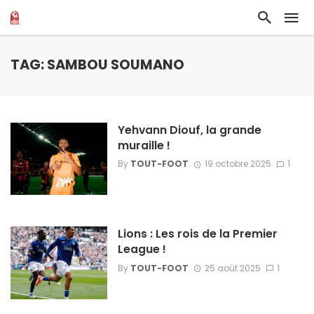
TAG: SAMBOU SOUMANO
Yehvann Diouf, la grande
muraille !
By
TOUT-FOOT
19 octobre 2025
1
Lions : Les rois de la Premier
League !
By
TOUT-FOOT
25 août 2025
1