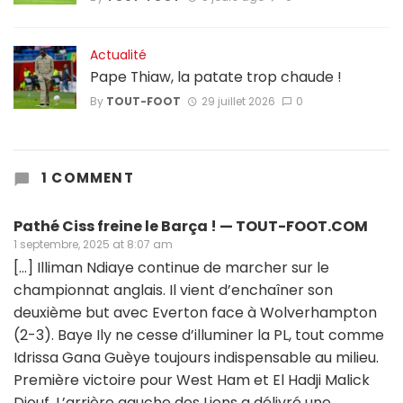
Actualité
Pape Thiaw, la patate trop chaude !
By
TOUT-FOOT
29 juillet 2026
0
1 COMMENT
Pathé Ciss freine le Barça ! — TOUT-FOOT.COM
1 septembre, 2025 at 8:07 am
[…] Illiman Ndiaye continue de marcher sur le
championnat anglais. Il vient d’enchaîner son
deuxième but avec Everton face à Wolverhampton
(2-3). Baye Ily ne cesse d’illuminer la PL, tout comme
Idrissa Gana Guèye toujours indispensable au milieu.
Première victoire pour West Ham et El Hadji Malick
Diouf. L’arrière gauche des Lions a délivré une