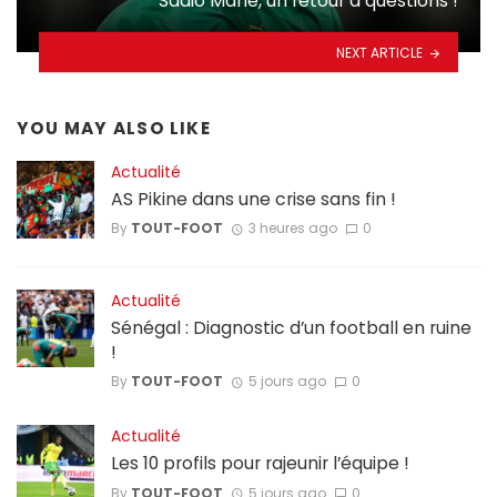
Sadio Mané, un retour à questions !
NEXT ARTICLE
YOU MAY ALSO LIKE
Actualité
AS Pikine dans une crise sans fin !
By
TOUT-FOOT
3 heures ago
0
Actualité
Sénégal : Diagnostic d’un football en ruine
!
By
TOUT-FOOT
5 jours ago
0
Actualité
Les 10 profils pour rajeunir l’équipe !
By
TOUT-FOOT
5 jours ago
0