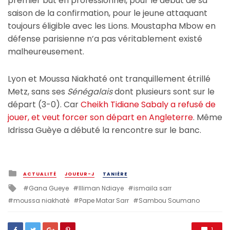
premier but en professionnel, pour le début de sa
saison de la confirmation, pour le jeune attaquant
toujours éligible avec les Lions. Moustapha Mbow en
défense parisienne n’a pas véritablement existé
malheureusement.
Lyon et Moussa Niakhaté ont tranquillement étrillé
Metz, sans ses
Sénégalais
dont plusieurs sont sur le
départ (3-0). Car
Cheikh Tidiane Sabaly a refusé de
jouer, et veut forcer son départ en Angleterre
. Même
Idrissa Guèye a débuté la rencontre sur le banc.
Posted
ACTUALITÉ
JOUEUR-J
TANIÈRE
in
Tagged
Gana Gueye
Illiman Ndiaye
ismaila sarr
with
moussa niakhaté
Pape Matar Sarr
Sambou Soumano
1