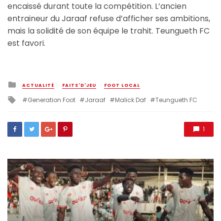
encaissé durant toute la compétition. L’ancien
entraineur du Jaraaf refuse d’afficher ses ambitions,
mais la solidité de son équipe le trahit. Teungueth FC
est favori.
Posted
ACTUALITÉ
FAITS'D'JEU
FOOT LOCAL
in
Tagged
Generation Foot
Jaraaf
Malick Daf
Teungueth FC
with
1