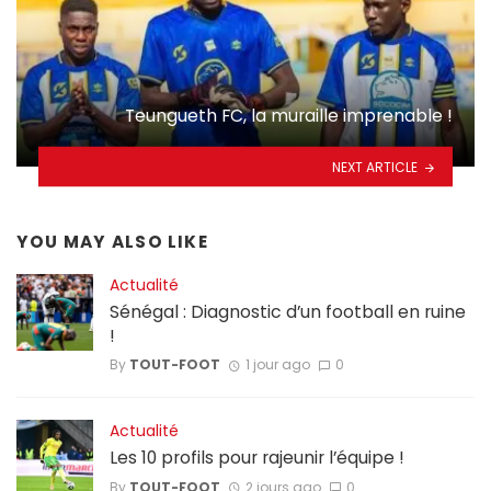
Teungueth FC, la muraille imprenable !
NEXT ARTICLE
YOU MAY ALSO LIKE
Actualité
Sénégal : Diagnostic d’un football en ruine
!
By
TOUT-FOOT
1 jour ago
0
Actualité
Les 10 profils pour rajeunir l’équipe !
By
TOUT-FOOT
2 jours ago
0