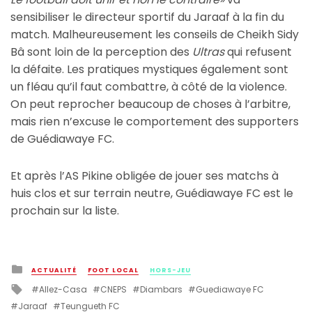
sensibiliser le directeur sportif du Jaraaf à la fin du
match. Malheureusement les conseils de Cheikh Sidy
Bâ sont loin de la perception des
Ultras
qui refusent
la défaite. Les pratiques mystiques également sont
un fléau qu’il faut combattre, à côté de la violence.
On peut reprocher beaucoup de choses à l’arbitre,
mais rien n’excuse le comportement des supporters
de Guédiawaye FC.
Et après l’AS Pikine obligée de jouer ses matchs à
huis clos et sur terrain neutre, Guédiawaye FC est le
prochain sur la liste.
Posted
ACTUALITÉ
FOOT LOCAL
HORS-JEU
in
Tagged
Allez-Casa
CNEPS
Diambars
Guediawaye FC
with
Jaraaf
Teungueth FC