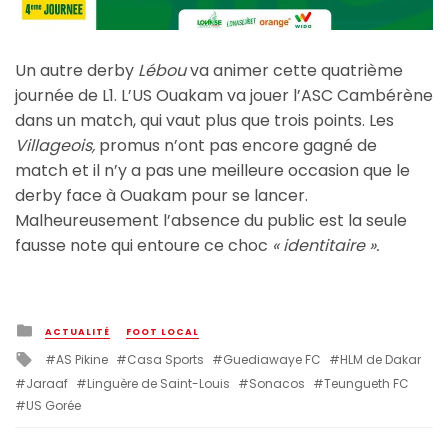
Un autre derby
Lébou
va animer cette quatrième
journée de L1. L’US Ouakam va jouer l’ASC Cambérène
dans un match, qui vaut plus que trois points. Les
Villageois,
promus n’ont pas encore gagné de
match et il n’y a pas une meilleure occasion que le
derby face à Ouakam pour se lancer.
Malheureusement l’absence du public est la seule
fausse note qui entoure ce choc
« identitaire ».
Posted
ACTUALITÉ
FOOT LOCAL
in
Tagged
AS Pikine
Casa Sports
Guediawaye FC
HLM de Dakar
with
Jaraaf
Linguère de Saint-Louis
Sonacos
Teungueth FC
US Gorée