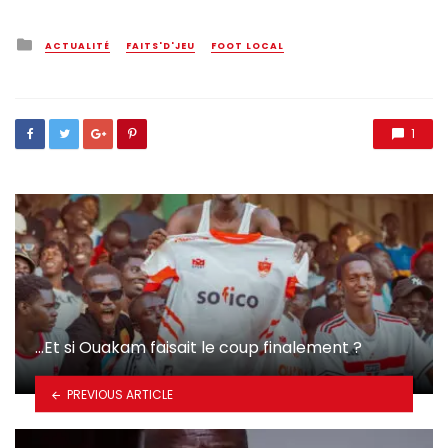
Posted
ACTUALITÉ
FAITS'D'JEU
FOOT LOCAL
in
1
…Et si Ouakam faisait le coup finalement ?
PREVIOUS ARTICLE