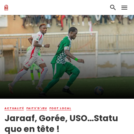
ACTUALITÉ
FAITS'D'JEU
FOOT LOCAL
Jaraaf, Gorée, USO…Statu
quo en tête !