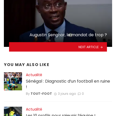
Augustin Senghor, le mandat de trop ?
NEXT ARTICLE
YOU MAY ALSO LIKE
Actualité
Sénégal : Diagnostic d’un football en ruine
!
By
TOUT-FOOT
3 jours ago
0
Actualité
Les 10 profils pour rajeunir l’équipe !