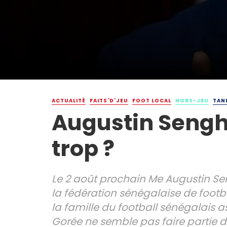
ACTUALITÉ
FAITS'D'JEU
FOOT LOCAL
HORS-JEU
TAN
Augustin Sengh
trop ?
Le 2 août prochain Me Augustin Se
la fédération sénégalaise de footba
la famille du football sénégalais a
Gorée ne semble pas faire partie d