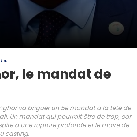
IÈRE
or, le mandat de
nghor va briguer un 5e mandat à la tête de
ll. Un mandat qui pourrait être de trop, car
spire à une rupture profonde et le maire de
u casting.