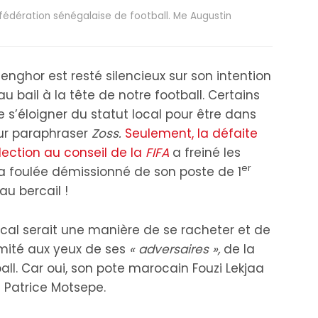
 fédération sénégalaise de football. Me Augustin
nghor est resté silencieux sur son intention
ail à la tête de notre football. Certains
 s’éloigner du statut local pour être dans
r paraphraser
Zoss.
Seulement, la défaite
lection au conseil de la
FIFA
a freiné les
er
la foulée démissionné de son poste de 1
au bercail !
 local serait une manière de se racheter et de
mité aux yeux de ses
« adversaires »,
de la
ll. Car oui, son pote marocain Fouzi Lekjaa
e Patrice Motsepe.