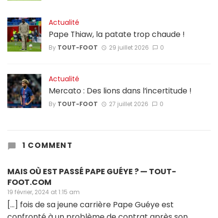
Actualité
Pape Thiaw, la patate trop chaude !
By
TOUT-FOOT
29 juillet 2026
0
Actualité
Mercato : Des lions dans l’incertitude !
By
TOUT-FOOT
27 juillet 2026
0
1 COMMENT
MAIS OÙ EST PASSÉ PAPE GUÉYE ? — TOUT-
FOOT.COM
19 février, 2024 at 1:15 am
[…] fois de sa jeune carrière Pape Guéye est
confronté à un problème de contrat après son