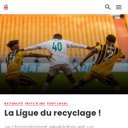
ACTUALITÉ
FAITS'D'JEU
FOOT LOCAL
La Ligue du recyclage !
Le championnat sénégalais est un