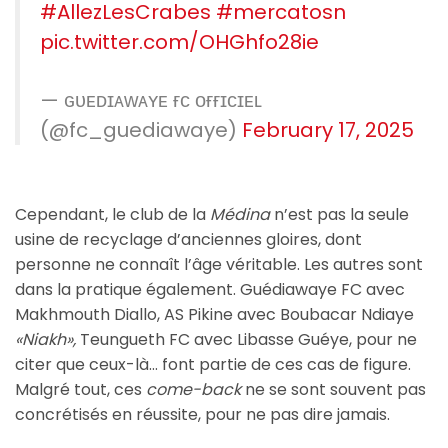
#AllezLesCrabes
#mercatosn
pic.twitter.com/OHGhfo28ie
— ɢᴜᴇᴅɪᴀᴡᴀʏᴇ ғᴄ ᴏғғɪᴄɪᴇʟ
(@fc_guediawaye)
February 17, 2025
Cependant, le club de la
Médina
n’est pas la seule
usine de recyclage d’anciennes gloires, dont
personne ne connaît l’âge véritable. Les autres sont
dans la pratique également. Guédiawaye FC avec
Makhmouth Diallo, AS Pikine avec Boubacar Ndiaye
«Niakh»,
Teungueth FC avec Libasse Guéye, pour ne
citer que ceux-là… font partie de ces cas de figure.
Malgré tout, ces
come-back
ne se sont souvent pas
concrétisés en réussite, pour ne pas dire jamais.