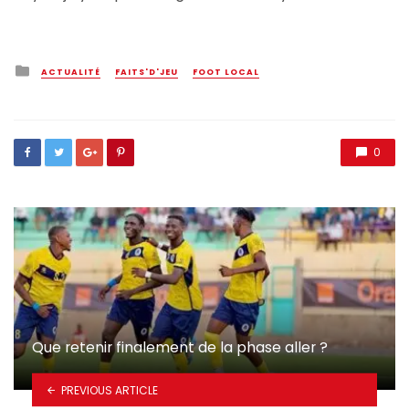
Posted
ACTUALITÉ
FAITS'D'JEU
FOOT LOCAL
in
0
Que retenir finalement de la phase aller ?
PREVIOUS ARTICLE