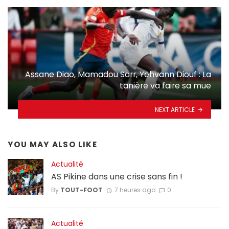
Assane Diao, Mamadou Sarr, Yehvann Diouf : La
tanière va faire sa mue
NEXT ARTICLE
YOU MAY ALSO LIKE
Actualité
AS Pikine dans une crise sans fin !
By
TOUT-FOOT
7 heures ago
0
Actualité