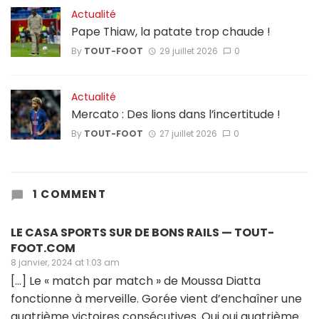
Actualité
Pape Thiaw, la patate trop chaude !
By
TOUT-FOOT
29 juillet 2026
0
Actualité
Mercato : Des lions dans l’incertitude !
By
TOUT-FOOT
27 juillet 2026
0
1 COMMENT
LE CASA SPORTS SUR DE BONS RAILS — TOUT-
FOOT.COM
8 janvier, 2024 at 1:03 am
[…] Le « match par match » de Moussa Diatta
fonctionne à merveille. Gorée vient d’enchaîner une
quatrième victoires consécutives. Oui oui quatrième.