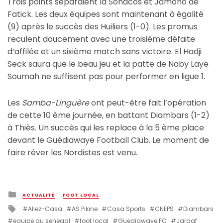
Trois points séparaient la Sonacos et Jamono de
Fatick. Les deux équipes sont maintenant à égalité
(9) après le succès des Huiliers (1-0). Les promus
reculent doucement avec une troisième défaite
d’affilée et un sixième match sans victoire. El Hadji
Seck saura que le beau jeu et la patte de Naby Laye
Soumah ne suffisent pas pour performer en ligue 1.
Les
Samba-Linguère
ont peut-être fait l’opération
de cette 10 ème journée, en battant Diambars (1-2)
à Thiès. Un succès qui les replace à la 5 ème place
devant le Guédiawaye Football Club. Le moment de
faire rêver les Nordistes est venu.
Posted
ACTUALITÉ
FOOT LOCAL
in
Tagged
Allez-Casa
AS Pikine
Casa Sports
CNEPS
Diambars
with
equipe du senegal
foot local
Guediawaye FC
Jaraaf