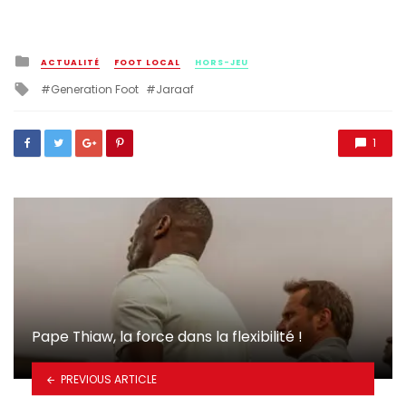
Posted
ACTUALITÉ
FOOT LOCAL
HORS-JEU
in
Tagged
Generation Foot
Jaraaf
with
1
Pape Thiaw, la force dans la flexibilité !
PREVIOUS ARTICLE