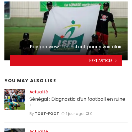
Pay per view : Un instant pour y voir clair
NEXT ARTICLE
YOU MAY ALSO LIKE
Actualité
Sénégal : Diagnostic d’un football en ruine
!
By
TOUT-FOOT
1 jour ago
0
Actualité