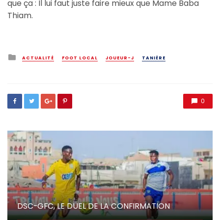
que ça : Il lui faut juste faire mieux que Mame Baba
Thiam.
Posted
ACTUALITÉ
FOOT LOCAL
JOUEUR-J
TANIÈRE
in
0
DSC-GFC, LE DUEL DE LA CONFIRMATION