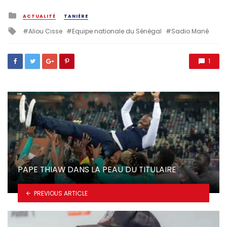
Posted
ACTUALITÉ
TANIÈRE
in
Tagged
Aliou Cisse
Equipe nationale du Sénégal
Sadio Mané
with
1
PAPE THIAW DANS LA PEAU DU TITULAIRE
PREVIOUS ARTICLE