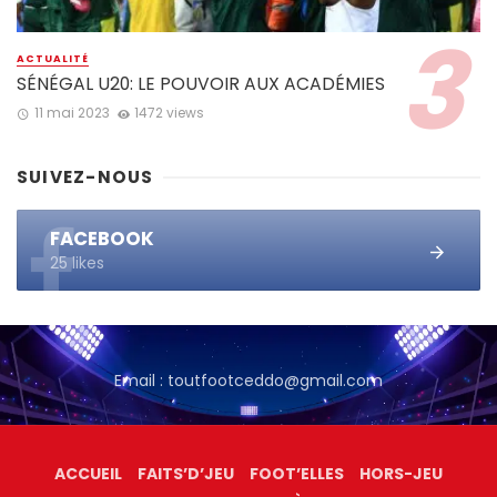
ACTUALITÉ
SÉNÉGAL U20: LE POUVOIR AUX ACADÉMIES
11 mai 2023
1472 views
SUIVEZ-NOUS
FACEBOOK
25 likes
Email : toutfootceddo@gmail.com
ACCUEIL
FAITS’D’JEU
FOOT’ELLES
HORS-JEU