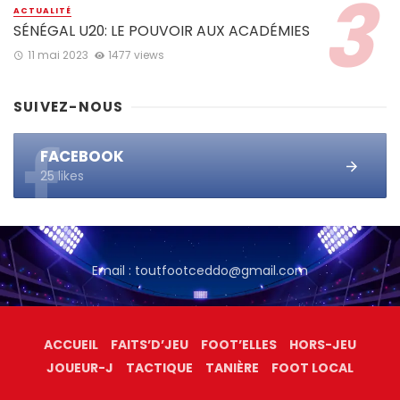
ACTUALITÉ
SÉNÉGAL U20: LE POUVOIR AUX ACADÉMIES
11 mai 2023
1477 views
SUIVEZ-NOUS
FACEBOOK
25 likes
Email : toutfootceddo@gmail.com
ACCUEIL
FAITS’D’JEU
FOOT’ELLES
HORS-JEU
JOUEUR-J
TACTIQUE
TANIÈRE
FOOT LOCAL