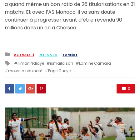
a quand même un bon ratio de 26 titularisations en 31
matchs. Et avec l’AS Monaco, il va sans doute
continuer à progresser avant d’être revendu 90
millions dans un an à Chelsea.
Posted
ACTUALITÉ
MERCATO
TANIÈRE
in
Tagged
Iliman Ndiaye
ismaila sarr
Lamine Camara
with
moussa niakhaté
Pape Gueye
0