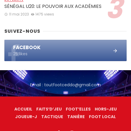
SÉNÉGAL U20: LE POUVOIR AUX ACADÉMIES
11 mai 2023
1475 views
SUIVEZ-NOUS
FACEBOOK
25 likes
Email : toutfootceddo@gmail.com
ACCUEIL
FAITS’D’JEU
FOOT’ELLES
HORS-JEU
JOUEUR-J
TACTIQUE
TANIÈRE
FOOT LOCAL