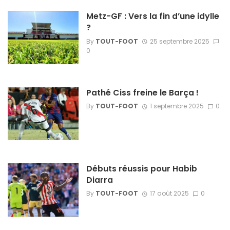
Metz-GF : Vers la fin d’une idylle
?
By
TOUT-FOOT
25 septembre 2025
0
Pathé Ciss freine le Barça !
By
TOUT-FOOT
1 septembre 2025
0
Débuts réussis pour Habib
Diarra
By
TOUT-FOOT
17 août 2025
0