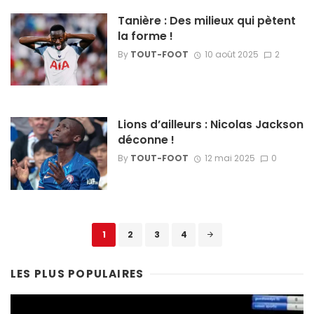
Tanière : Des milieux qui pètent
la forme !
By
TOUT-FOOT
10 août 2025
2
Lions d’ailleurs : Nicolas Jackson
déconne !
By
TOUT-FOOT
12 mai 2025
0
Posts
1
2
3
4
navigation
LES PLUS POPULAIRES