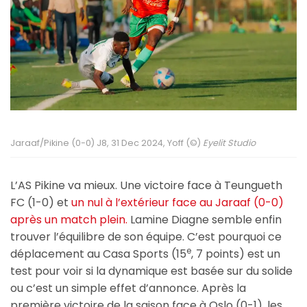
Jaraaf/Pikine (0-0) J8, 31 Dec 2024, Yoff (©)
Eyelit Studio
L’AS Pikine va mieux. Une victoire face à Teungueth
FC (1-0) et
un nul à l’extérieur face au Jaraaf (0-0)
après un match plein.
Lamine Diagne semble enfin
trouver l’équilibre de son équipe. C’est pourquoi ce
e
déplacement au Casa Sports (15
, 7 points) est un
test pour voir si la dynamique est basée sur du solide
ou c’est un simple effet d’annonce. Après la
première victoire de la saison face à Oslo (0-1), les