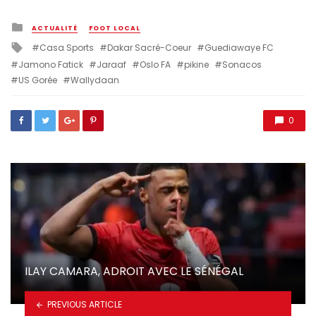
Posted
ACTUALITÉ
FOOT LOCAL
in
Tagged
Casa Sports
Dakar Sacré-Coeur
Guediawaye FC
with
Jamono Fatick
Jaraaf
Oslo FA
pikine
Sonacos
US Gorée
Wallydaan
0
ILAY CAMARA, ADROIT AVEC LE SÉNÉGAL
PREVIOUS ARTICLE