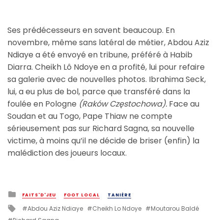
Ses prédécesseurs en savent beaucoup. En
novembre, même sans latéral de métier, Abdou Aziz
Ndiaye a été envoyé en tribune, préféré à Habib
Diarra. Cheikh Lô Ndoye en a profité, lui pour refaire
sa galerie avec de nouvelles photos. Ibrahima Seck,
lui, a eu plus de bol, parce que transféré dans la
foulée en Pologne
(
Raków Częstochowa).
Face au
Soudan et au Togo, Pape Thiaw ne compte
sérieusement pas sur Richard Sagna, sa nouvelle
victime, à moins qu’il ne décide de briser (enfin) la
malédiction des joueurs locaux.
Posted
FAITS'D'JEU
FOOT LOCAL
TANIÈRE
in
Tagged
Abdou Aziz Ndiaye
Cheikh Lo Ndoye
Moutarou Baldé
with