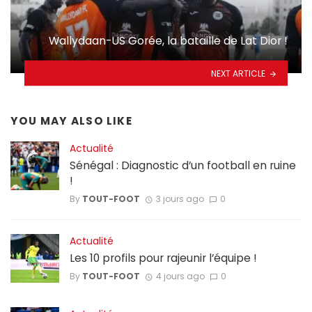
Wallydaan-US Gorée, la bataille de Lat Dior !
NEXT ARTICLE
YOU MAY ALSO LIKE
Actualité
Sénégal : Diagnostic d’un football en ruine
!
By
TOUT-FOOT
3 jours ago
0
Actualité
Les 10 profils pour rajeunir l’équipe !
By
TOUT-FOOT
4 jours ago
0