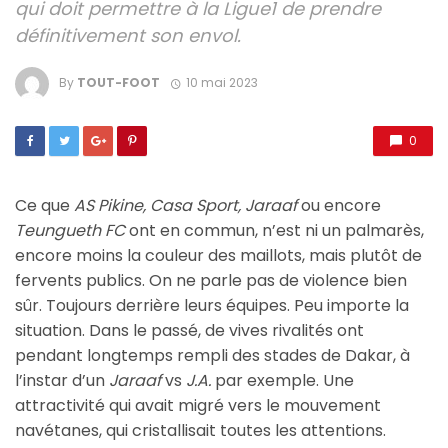
qui doit permettre à la Ligue1 de prendre
définitivement son envol.
By
TOUT-FOOT
10 mai 2023
0
Ce que
AS Pikine, Casa Sport, Jaraaf
ou encore
Teungueth
FC
ont en commun, n’est ni un palmarès,
encore moins la couleur des maillots, mais plutôt de
fervents publics. On ne parle pas de violence bien
sûr. Toujours derrière leurs équipes. Peu importe la
situation. Dans le passé, de vives rivalités ont
pendant longtemps rempli des stades de Dakar, à
l’instar d’un
Jaraaf
vs
J.A.
par exemple. Une
attractivité qui avait migré vers le mouvement
navétanes, qui cristallisait toutes les attentions.