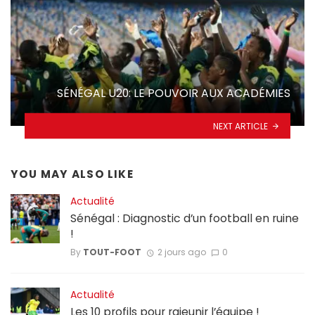
SÉNÉGAL U20: LE POUVOIR AUX ACADÉMIES
NEXT ARTICLE
YOU MAY ALSO LIKE
Actualité
Sénégal : Diagnostic d’un football en ruine
!
By
TOUT-FOOT
2 jours ago
0
Actualité
Les 10 profils pour rajeunir l’équipe !