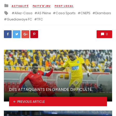
Posted
ACTUALITÉ
FAITS'D'JEU
FOOT LOCAL
in
Tagged
Allez-Casa
AS Pikine
Casa Sports
CNEPS
Diambars
with
Guediawaye FC
TFC
0
DES ATTAQUANTS EN GRANDE DIFFICULTÉ
PREVIOUS ARTICLE