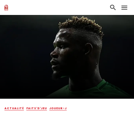
ACTUALITÉ
FAITS'D'JEU
JOUEUR-J