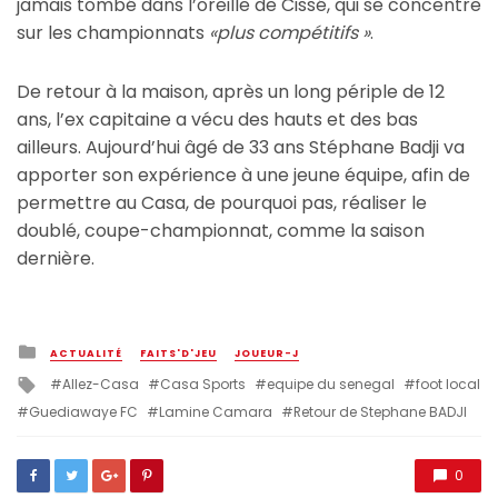
jamais tombé dans l’oreille de Cissé, qui se concentre
sur les championnats
«plus compétitifs »
.
De retour à la maison, après un long périple de 12
ans, l’ex capitaine a vécu des hauts et des bas
ailleurs. Aujourd’hui âgé de 33 ans Stéphane Badji va
apporter son expérience à une jeune équipe, afin de
permettre au Casa, de pourquoi pas, réaliser le
doublé, coupe-championnat, comme la saison
dernière.
Posted
ACTUALITÉ
FAITS'D'JEU
JOUEUR-J
in
Tagged
Allez-Casa
Casa Sports
equipe du senegal
foot local
with
Guediawaye FC
Lamine Camara
Retour de Stephane BADJI
0