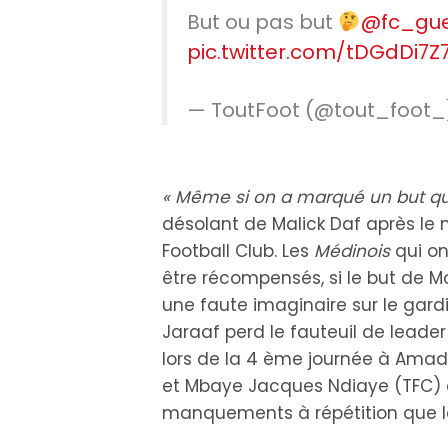
But ou pas but
@fc_gu
pic.twitter.com/tDGdDi7Z
— ToutFoot (@tout_foot
« Même si on a marqué un but qui
désolant de Malick Daf après le
Football Club. Les
Médinois
qui o
être récompensés, si le but de 
une faute imaginaire sur le gar
Jaraaf perd le fauteuil de leade
lors de la 4 ème journée à Amado
et Mbaye Jacques Ndiaye (TFC) 
manquements à répétition que le