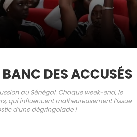
U BANC DES ACCUSÉS
iscussion au Sénégal. Chaque week-end, le
rs, qui influencent malheureusement l’issue
ostic d’une dégringolade !