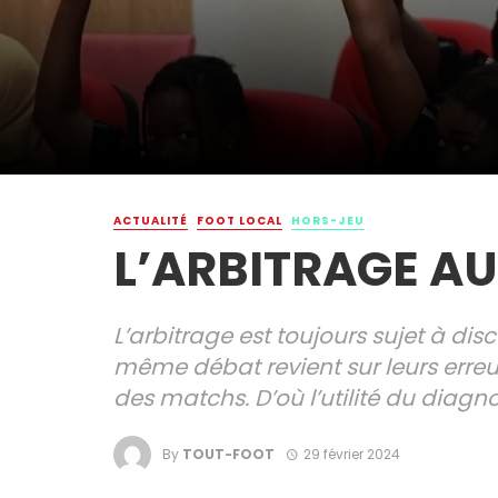
ACTUALITÉ
FOOT LOCAL
HORS-JEU
L’ARBITRAGE A
L’arbitrage est toujours sujet à d
même débat revient sur leurs erreu
des matchs. D’où l’utilité du diagn
By
TOUT-FOOT
29 février 2024