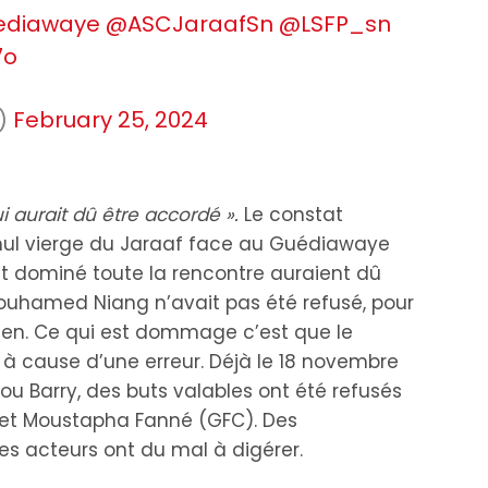
ediawaye
@ASCJaraafSn
@LSFP_sn
7o
_)
February 25, 2024
 aurait dû être accordé ».
Le constat
 nul vierge du Jaraaf face au Guédiawaye
nt dominé toute la rencontre auraient dû
Mouhamed Niang n’avait pas été refusé, pour
dien. Ce qui est dommage c’est que le
r à cause d’une erreur. Déjà le 18 novembre
u Barry, des buts valables ont été refusés
et Moustapha Fanné (GFC). Des
s acteurs ont du mal à digérer.