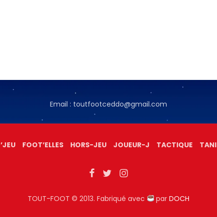
Email : toutfootceddo@gmail.com
’JEU
FOOT’ELLES
HORS-JEU
JOUEUR-J
TACTIQUE
TANI
TOUT-FOOT © 2013. Fabriqué avec
par
DOCH