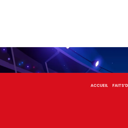
ACCUEIL
FAITS’D