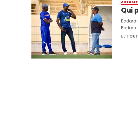
ACTUALI
Qui 
Badara 
Badara S
By
TOUT