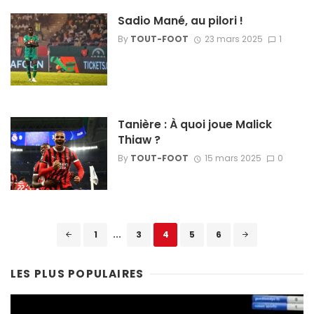
Sadio Mané, au pilori !
By
TOUT-FOOT
23 mars 2025
1
Tanière : À quoi joue Malick
Thiaw ?
By
TOUT-FOOT
15 mars 2025
0
Posts
1
...
3
4
5
6
navigation
LES PLUS POPULAIRES