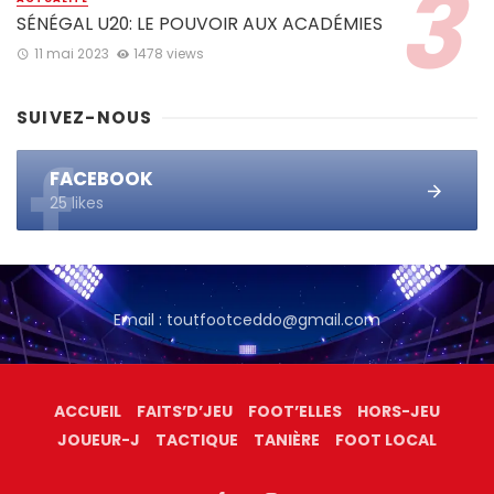
SÉNÉGAL U20: LE POUVOIR AUX ACADÉMIES
11 mai 2023
1478 views
SUIVEZ-NOUS
FACEBOOK
25 likes
Email : toutfootceddo@gmail.com
ACCUEIL
FAITS’D’JEU
FOOT’ELLES
HORS-JEU
JOUEUR-J
TACTIQUE
TANIÈRE
FOOT LOCAL